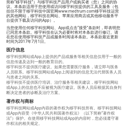
简称“移宇科技”）与移宇科技产品用户或购买者（您）之间的协
议。本条款适用于您使用或访问移宇科技提供的工具及服务（包
括但不限于移宇科技中国官网www.medtrum.com移宇科技运营
的其他网站，移宇科技在网站、苹果应用商店或其他移动服务平
台提供下载及访问的App）。
当您使用任何移宇科技网站、App或点击“接受”条款时，即表明您
已同意本条款。移宇科技在认为必要时将对本条款进行修订。请
在您在使用移宇科技产品或服务时阅读本条款。本条款最近更新
时间为2017年7月1日。
医疗信息
移宇科技网站或App上提供的产品或服务等相关信息仅用于一般的
信息传递及达到一般的教育目的。
移宇科技不提供医疗建议。如果您需要医疗服务，请立即与医务
人员联系。移宇科技网站或App上阅读到的信息无法代替医务人员
与患者之间的关系。
移宇科技不提供医疗培训、治疗服务等相关建议，移宇科技网站
或App上的信息也不应被视为医疗建议。医务人员应根据其自身判
断决定患者的诊断及治疗方案。
著作权与商标
移宇科技网站或App内容的著作权为移宇科技所有。移宇科技网站
或App内容受《中华人民共和国著作权法》（以下简称“著作权
法”）保护。在使用移宇科技网站或App的内容时，您必须遵守著
作权法的相关规定。