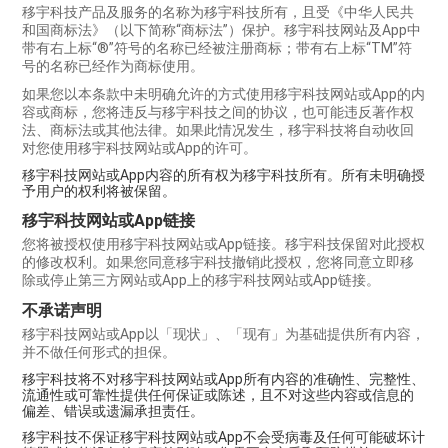
移宇科技产品及服务的名称为移宇科技所有，且受《中华人民共
和国商标法》（以下简称“商标法”）保护。移宇科技网站及App中
带有右上标“®”符号的名称已经被注册商标；带有右上标“TM”符
号的名称已经作为商标使用。
如果您以本条款中未明确允许的方式使用移宇科技网站或App的内
容或商标，您将违反与移宇科技之间的协议，也可能违反著作权
法、商标法或其他法律。如果此情况发生，移宇科技将自动收回
对您使用移宇科技网站或App的许可。
移宇科技网站或App内容的所有权为移宇科技所有。所有未明确授
予用户的权利将被保留。
移宇科技网站或App链接
您将被授权使用移宇科技网站或App链接。移宇科技保留对此授权
的修改权利。如果您同意移宇科技撤销此授权，您将同意立即移
除或停止第三方网站或App上的移宇科技网站或App链接。
不承诺声明
移宇科技网站或App以「现状」、「现有」为基础提供所有内容，
并不做任何形式的担保。
移宇科技将不对移宇科技网站或App所有内容的准确性、完整性、
流通性或可靠性提供任何保证或陈述，且不对这些内容或信息的
偏差、错误或遗漏承担责任。
移宇科技不保证移宇科技网站或App不会受病毒及任何可能破坏计